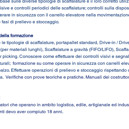
base sulle diverse tipologie di scaffalature e il loro corretto utiliz
isive e controlli periodici delle scaffalature; controlli sulla dispo
erare in sicurezza con il carrello elevatore nella movimentazion
 fasi di prelievo e stoccaggio.
della formazione
e tipologie di scaffalature, portapallet standard, Drive-in / Driv
(per materiali lunghi), Scaffalature a gravità (FIFO/LIFO), Scaffa
 picking. Conoscere come effettuare dei controlli visivi e segnal
turali
;  formazione su come 
operare in sicurezza con carrelli ele
alzo. Effettuare operazioni di prelievo e stoccaggio rispettando 
.  
Verifiche con prove teoriche e pratiche. Manuali dei costruttori;
i
oratori che operano in ambito logistica, edile, artigianale ed indust
anti devo aver compiuto 18 anni.