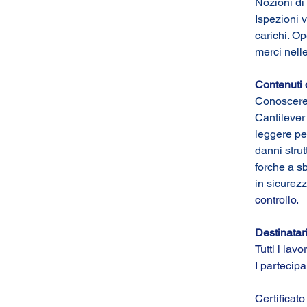
Nozioni di 
Ispezioni v
carichi. Op
merci nelle
Contenuti 
Conoscere l
Cantilever 
leggere per
danni strut
forche a sb
in sicurezza
controllo.
Destinatar
Tutti i lav
I partecip
Certificato