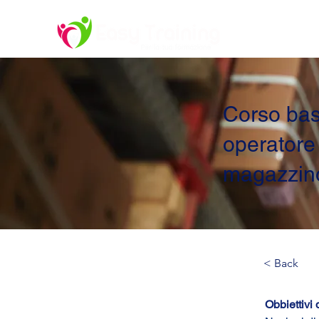
Corso bas
operatore 
magazzin
< Back
Obbiettivi