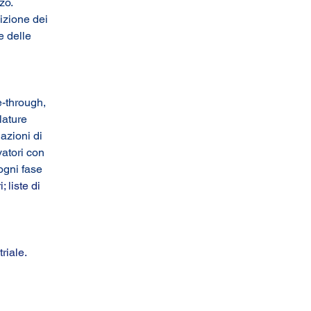
zo.
sizione dei 
e delle 
e-through, 
lature 
azioni di 
vatori con 
ogni fase 
 liste di 
riale.