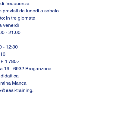
o di freqeuenza
o previsti da lunedì a sabato
: in tre giornate
a venerdì
00 - 21:00
0 - 12:30
 10
F 1'780.-
a 19 - 6932 Breganzona
didattica
entina Manca
@easi-training.