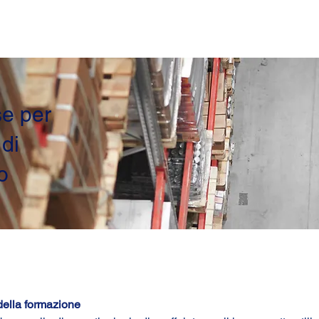
Home
Chi siamo
Corsi
e per
di
o
 della formazione