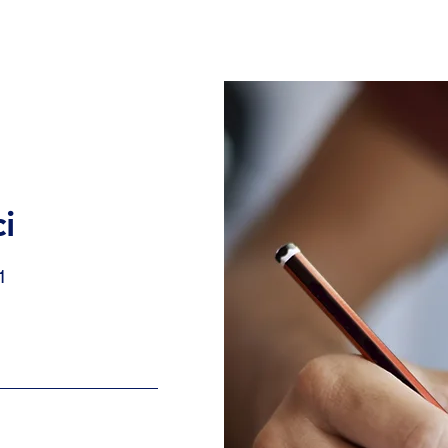
Home
Chi siamo
Corsi
i
1