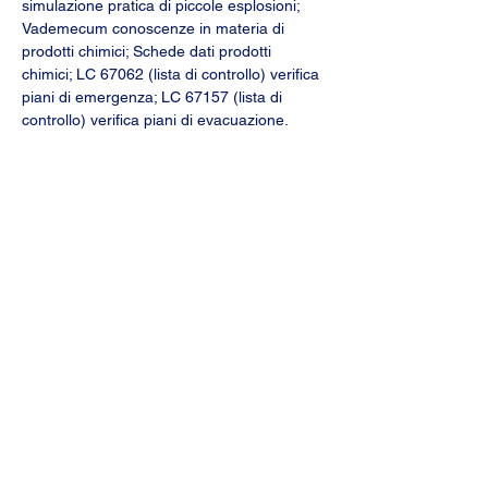
simulazione pratica di piccole esplosioni; 
Vademecum conoscenze in materia di 
prodotti chimici; Schede dati prodotti 
chimici; LC 67062 (lista di controllo) verifica 
piani di emergenza; LC 67157 (lista di 
controllo) verifica piani di evacuazione.
Certificazione
Certificato di frequenza
I corsi sono previsti da lunedì a sabato
Svolgimento:  in tre giornate   
Posti max:  12
Orario: 16:45 - 20:45
Prezzo:       CHF 1'650.-
Via Camara 19 - 6932 Breganzona 
Segreteria didattica
Sig.ra Valentina Manca
formazione@easi-training.ch