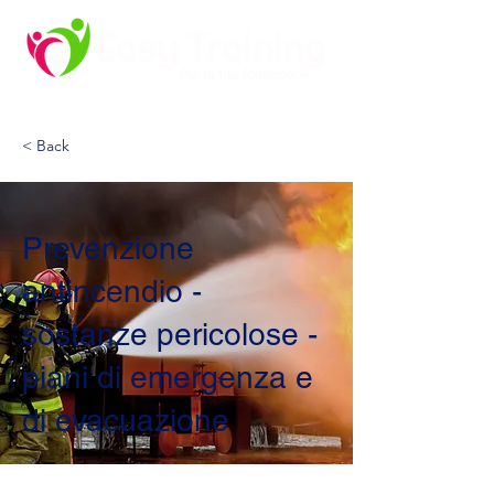
< Back
Prevenzione
antincendio -
sostanze pericolose -
piani di emergenza e
di evacuazione