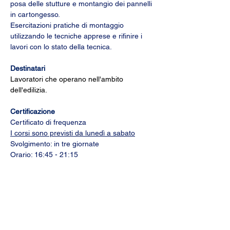
posa delle stutture e montangio dei pannelli 
in cartongesso.  
Esercitazioni pratiche di montaggio 
utilizzando le tecniche apprese e rifinire i 
lavori con lo stato della tecnica.
Destinatari
Lavoratori che operano nell'ambito 
dell'edilizia.
Certificazione
Certificato di frequenza
I corsi sono previsti da lunedì a sabato
Svolgimento: in tre giornate 
Orario: 16:45 - 21:15
Posti max: 10
Prezzo: CHF 1'450.-
Via Camara 19 - 6932 Breganzona 
Segreteria didattica
Sig.ra Valentina Manca
formazione@easi-training.ch